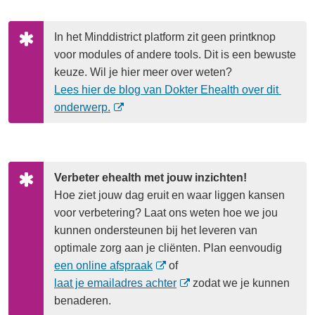
In het Minddistrict platform zit geen printknop 
voor modules of andere tools. Dit is een bewuste 
keuze. Wil je hier meer over weten? 
Lees hier de blog van Dokter Ehealth over dit 
(
onderwerp.
O
p
e
n
Verbeter ehealth met jouw inzichten!
t 
Hoe ziet jouw dag eruit en waar liggen kansen 
i
voor verbetering? Laat ons weten hoe we jou 
n 
kunnen ondersteunen bij het leveren van 
n
optimale zorg aan je cliënten. Plan eenvoudig 
i
(
een online afspraak
 of 
e
O
(
laat je emailadres achter
 zodat we je kunnen 
u
p
O
benaderen.