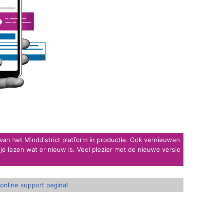
van het Minddistrict platform in productie. Ook vernieuwen
je lezen wat er nieuw is. Veel plezier met de nieuwe versie
online support pagina
!