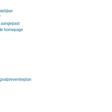
telijker
'
 aangepast
 de homepage
ugvalpreventieplan