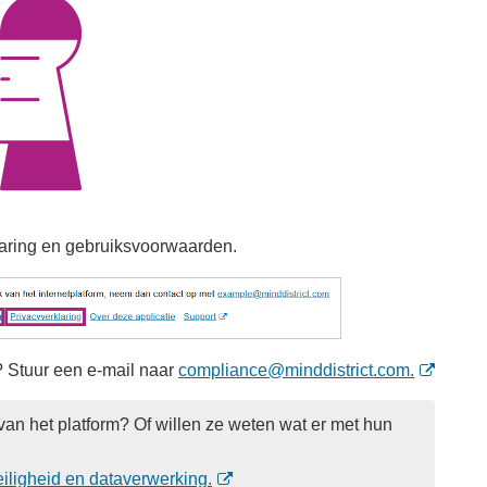
p
e
n
t
i
n
n
i
rklaring en gebruiksvoorwaarden.
e
u
w
v
(
? Stuur een e-mail naar
compliance@minddistrict.com.
e
O
n
p
an het platform? Of willen ze weten wat er met hun 
s
e
 
t
(
n
eiligheid en dataverwerking.