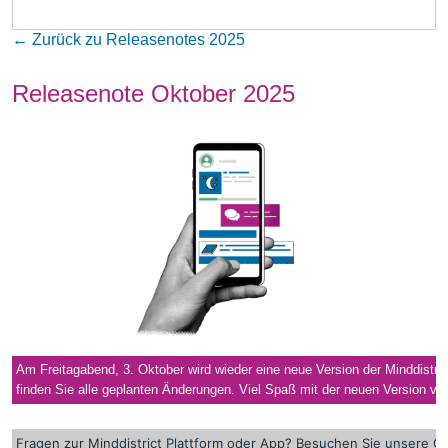
← Zurück zu Releasenotes 2025
Releasenote Oktober 2025
Am Freitagabend, 3. Oktober wird wieder eine neue Version der Minddistric
finden Sie alle geplanten Änderungen. Viel Spaß mit der neuen Version von
Fragen zur Minddistrict Plattform oder App? Besuchen Sie unsere
On