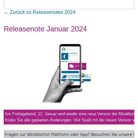
← Zurück zu Releasenotes 2024
Releasenote Januar 2024
Am Freitagabend, 12. Januar wird wieder eine neue Version der Minddistric
finden Sie alle geplanten Änderungen. Viel Spaß mit der neuen Version von
Fragen zur Minddistrict Plattform oder App? Besuchen Sie unsere
On